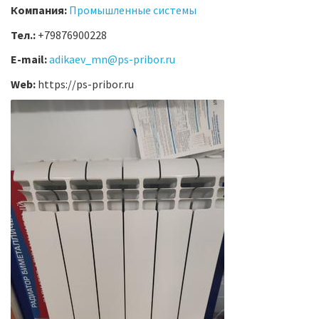
Компания:
Промышленные системы
Тел.:
+79876900228
E-mail:
adikaev_mn@ps-pribor.ru
Web:
https://ps-pribor.ru