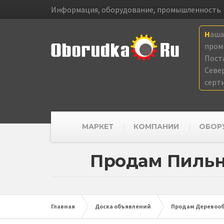
Информация, оборудование, промышленность
Наш
пром
Пост
Севе
серт
МАРКЕТ
КОМПАНИИ
ОБОР
Продам Пильна
Главная
Доска объявлений
Продам Деревооб