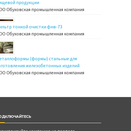
ищевой продукции
ОО Обуховская промышленная компания
ильтр тонкой очистки фнв-73
ОО Обуховская промышленная компания
еталлоформы (формы) стальные для
зготовления железобетонных изделий
ОО Обуховская промышленная компания
ОДКЛЮЧАЙТЕСЬ