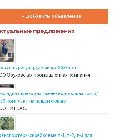
+ Добавить объявление
ктуальные предложения
россель регулируемый др-80х35 хл
ОО Обуховская промышленная компания
акладка переходная железнодорожная р-65/
-50,комплект на нашем складе
ОО ТМГ,ООО
ранспортеры скребковые т-1, т-2, т-3 для