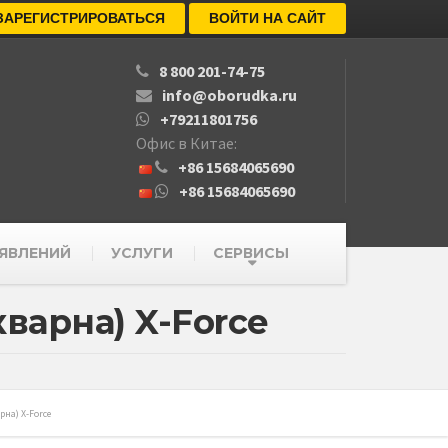
ЗАРЕГИСТРИРОВАТЬСЯ
ВОЙТИ НА САЙТ
8 800 201-74-75
info@oborudka.ru
+79211801756
Офис в Китае:
+86 15684065690
+86 15684065690
ЯВЛЕНИЙ
УСЛУГИ
СЕРВИСЫ
варна) X-Force
на) X-Force