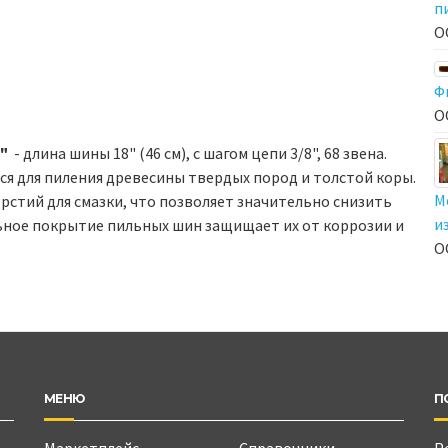
п
О
Ф
О
8"
- длина шины 18" (46 см), с шагом цепи 3/8", 68 звена.
 для пиления древесины твердых пород и толстой коры.
М
ерстий для смазки, что позволяет значительно снизить
и
ьное покрытие пильных шин защищает их от коррозии и
О
МЕНЮ
П