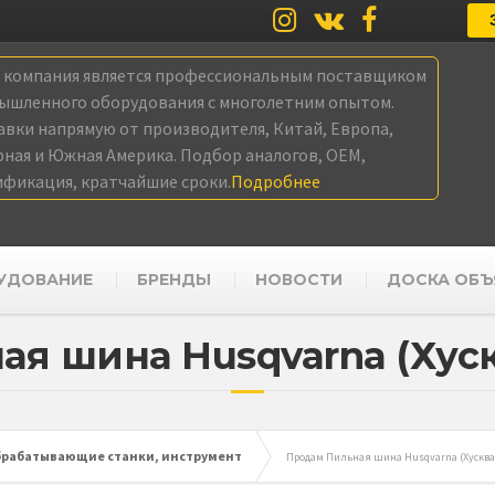
а компания является профессиональным поставщиком
ышленного оборудования с многолетним опытом.
авки напрямую от производителя, Китай, Европа,
рная и Южная Америка. Подбор аналогов, OEM,
ификация, кратчайшие сроки.
Подробнее
УДОВАНИЕ
БРЕНДЫ
НОВОСТИ
ДОСКА ОБЪ
я шина Husqvarna (Хуск
рабатывающие станки, инструмент
Продам Пильная шина Husqvarna (Хусквар