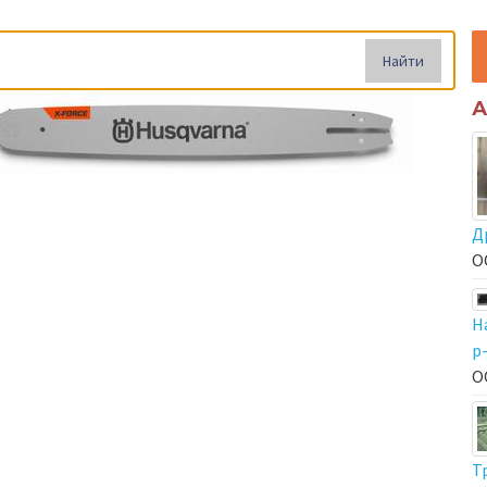
Найти
А
Д
О
Н
р
О
Т