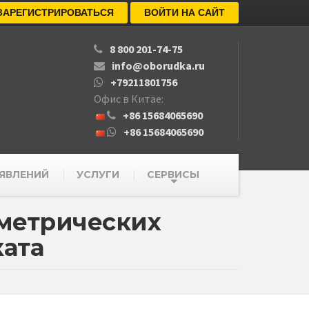
ЗАРЕГИСТРИРОВАТЬСЯ
ВОЙТИ НА САЙТ
8 800 201-74-75
info@oborudka.ru
+79211801756
Офис в Китае:
+86 15684065690
+86 15684065690
ЯВЛЕНИЙ
УСЛУГИ
СЕРВИСЫ
ометрических
ката