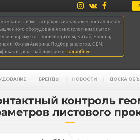
а компания является профессиональным поставщиком
ышленного оборудования с многолетним опытом.
авки напрямую от производителя, Китай, Европа,
рная и Южная Америка. Подбор аналогов, OEM,
ификация, кратчайшие сроки.
Подробнее
УДОВАНИЕ
БРЕНДЫ
НОВОСТИ
ДОСКА ОБЪ
онтактный контроль ге
аметров листового про