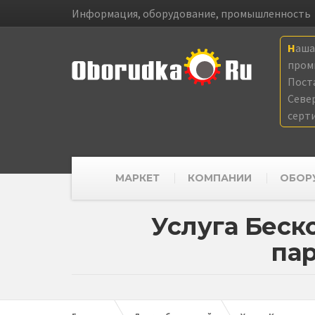
Информация, оборудование, промышленность
Наш
пром
Пост
Севе
серт
МАРКЕТ
КОМПАНИИ
ОБОР
Услуга Беск
пар