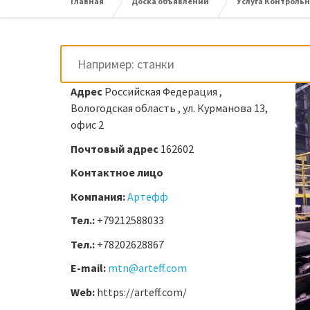
Главная
Доска объявлений
Услуга Контроль
Адрес
Российская Федерация ,
Вологодская область , ул. Курманова 13,
офис 2
Почтовый адрес
162602
Контактное лицо
Компания:
Артефф
Тел.:
+79212588033
Тел.:
+78202628867
E-mail:
mtn@arteff.com
Web:
https://arteff.com/