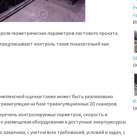
Р
п
И
троля геометрических параметров листового проката.
предписывают контроль таких показательей как:
Ш
О
омплексной оценки также может быть реализовано
И
риангуляции на базе триангуляционных 2D сканеров.
О
еречень контролируемых парметров, скорость и
то размещения оборудования и доступные энергоресурсы.
аказчика, с учетом всех требований, условий и задач, с