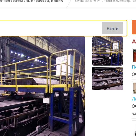
но-измерительные приборы, КИПиА
Услуга Бесконтактный контроль геометричес
Найти
А
П
О
Л
О
з