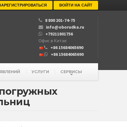
ЗАРЕГИСТРИРОВАТЬСЯ
ВОЙТИ НА САЙТ
8 800 201-74-75
info@oborudka.ru
+79211801756
Офис в Китае:
+86 15684065690
+86 15684065690
ЯВЛЕНИЙ
УСЛУГИ
СЕРВИСЫ
 погружных
льниц