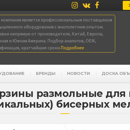
а компания является профессиональным поставщиком
ышленного оборудования с многолетним опытом.
авки напрямую от производителя, Китай, Европа,
рная и Южная Америка. Подбор аналогов, OEM,
ификация, кратчайшие сроки.
Подробнее
УДОВАНИЕ
БРЕНДЫ
НОВОСТИ
ДОСКА ОБЪ
рзины размольные для
тикальных) бисерных ме