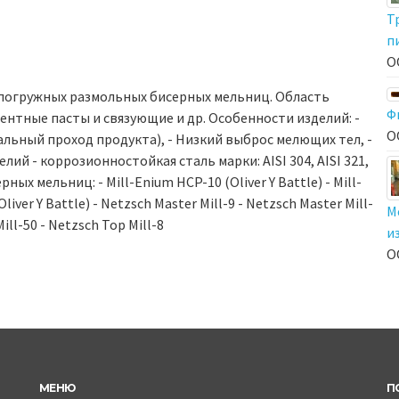
Т
п
О
погружных размольных бисерных мельниц. Область
Ф
ментные пасты и связующие и др. Особенности изделий: -
О
льный проход продукта), - Низкий выброс мелющих тел, -
й - коррозионностойкая сталь марки: AISI 304, AISI 321,
ых мельниц: - Mill-Enium HCP-10 (Oliver Y Battle) - Mill-
liver Y Battle) - Netzsch Master Mill-9 - Netzsch Master Mill-
М
Mill-50 - Netzsch Top Mill-8
и
О
МЕНЮ
П