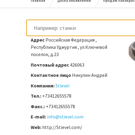
Главная
Доска объявлений
Продам Лакокрас
Адрес
Российская Федерация ,
Республика Удмуртия , ул.Ключевой
поселок, д.23
Почтовый адрес
426063
Контактное лицо
Никулин Андрей
Компания:
Stievel
Тел.:
+73412655578
Факс.:
+73412655578
E-mail:
info@stievel.com
Web:
http://Stievel.com/