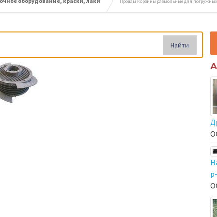
очное оборудование, краски, лаки
Продам Корзины размольные для погружных
Найти
А
Д
О
Н
р
О