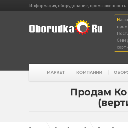
Информация, оборудование, промышленность
Наш
пром
Пост
Севе
серт
МАРКЕТ
КОМПАНИИ
ОБОР
Продам Ко
(вер