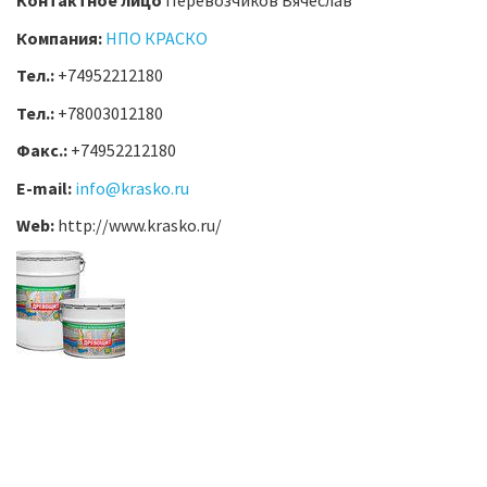
Контактное лицо
Перевозчиков Вячеслав
Компания:
НПО КРАСКО
Тел.:
+74952212180
Тел.:
+78003012180
Факс.:
+74952212180
E-mail:
info@krasko.ru
Web:
http://www.krasko.ru/