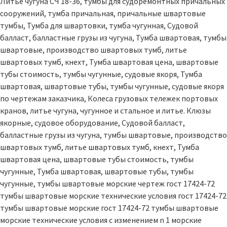
Литье чугуна СЧ 18-36, тумбы для судоремонтных причальных
сооружений, тумба причальная, причальные швартовые
тумбы, Тумба для швартовки, тумба чугунная, Судовой
балласт, балластные грузы из чугуна, Тумба швартовая, тумбы
швартовые, производство швартовых тумб, литье
швартовых тумб, кнехт, Тумба швартовая цена, швартовые
тубы стоимость, тумбы чугунные, судовые якоря, Тумба
швартовая, швартовые тубы, тумбы чугунные, судовые якоря
по чертежам заказчика, Колеса грузовых тележек портовых
кранов, литье чугуна, чугунное и стальное и литье. Клюзы
якорные, судовое оборудование, Судовой балласт,
балластные грузы из чугуна, тумбы швартовые, производство
швартовых тумб, литье швартовых тумб, кнехт, Тумба
швартовая цена, швартовые тубы стоимость, тумбы
чугунные, Тумба швартовая, швартовые тубы, тумбы
чугунные, тумбы швартовые морские чертеж гост 17424-72
тумбы швартовые морские технические условия гост 17424-72
тумбы швартовые морские гост 17424-72 тумбы швартовые
морские технические условия с изменением n 1 морские