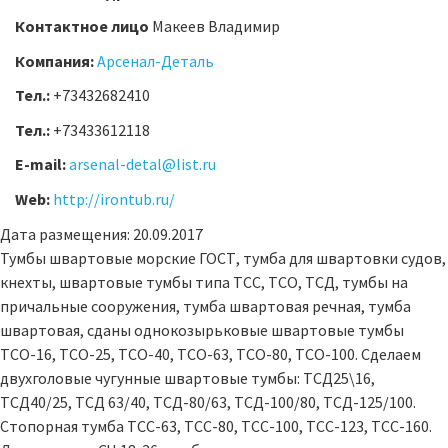
Контактное лицо
Макеев Владимир
Компания:
Арсенал-Деталь
Тел.:
+73432682410
Тел.:
+73433612118
E-mail:
arsenal-detal@list.ru
Web:
http://irontub.ru/
Дата размещения: 20.09.2017
Тумбы швартовые морские ГОСТ, тумба для швартовки судов,
кнехты, швартовые тумбы типа ТСС, ТСО, ТСД, тумбы на
причальные сооружения, тумба швартовая речная, тумба
швартовая, сданы однокозырьковые швартовые тумбы
ТСО-16, ТСО-25, ТСО-40, ТСО-63, ТСО-80, ТСО-100. Сделаем
двухголовые чугунные швартовые тумбы: ТСД25\16,
ТСД40/25, ТСД 63/40, ТСД-80/63, ТСД-100/80, ТСД-125/100.
Стопорная тумба ТСС-63, ТСС-80, ТСС-100, ТСС-123, ТСС-160.